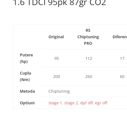
1.6 TDCI 95pk 87gr CO2
RS
Original
Chiptuning
Diferen
PRO
Putere
95
112
17
(hp)
Cuplu
200
260
60
(Nm)
Metoda
Chiptuning
Optiuni
stage 1, stage 2, dpf off, egr off