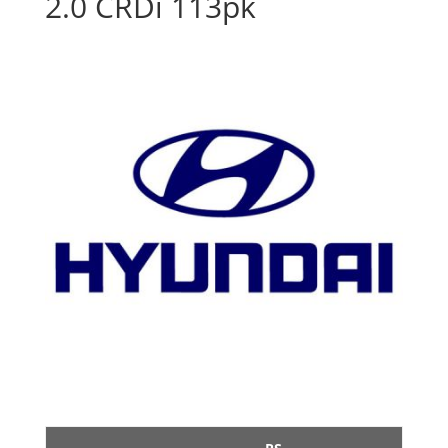
2.0 CRDi 113pk